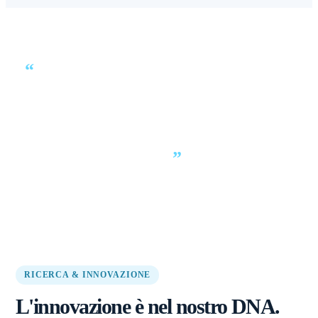
“
Aiutiamo i nostri clienti a prendere
decisioni migliori — prima che si
investa, prima che le macchine siano
costruite e prima che la produzione
inizi.
”
RICERCA & INNOVAZIONE
L'innovazione è nel nostro DNA.